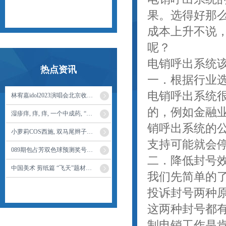
果。选得好那
成本上升不说
呢？
电销呼出系统
热点资讯
一．根据行业
电销呼出系统
林宥嘉idol2023演唱会北京收官 全新造型舞美亮相
的，例如金融
湿疹痒, 痒, 痒, 一个中成药, “金蝉脱壳”清热祛湿, 皮肤不痒了
销呼出系统的
小萝莉COS西施, 双马尾辫子超可爱, 娇小玲珑的身姿, 很还原了
支持可能就会
089期包占芳双色球预测奖号：红球胆码
二．降低封号
中国美术 剪纸篇 “飞天”题材剪纸作品欣赏
我们先简单的
投诉封号两种
这两种封号都
制电销工作是