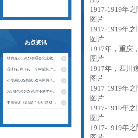
1917-19
图片
1917-191
图片
热点资讯
1917年，重庆
图片
林宥嘉idol2023演唱会北京收官 全新造型舞美亮相
1917年，四
湿疹痒, 痒, 痒, 一个中成药, “金蝉脱壳”清热祛湿, 皮肤不痒了
图片
小萝莉COS西施, 双马尾辫子超可爱, 娇小玲珑的身姿, 很还原了
1917-191
089期包占芳双色球预测奖号：红球胆码
图片
中国美术 剪纸篇 “飞天”题材剪纸作品欣赏
1917-191
图片
1917-191
图片